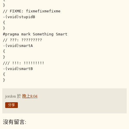
}
// FIXME: fixmefixmefixme
-(void)stupidB
{
}
#pragma mark Something Smart
// ???: ?????????
-(void)smartA
{
}
/// !!!: !!!!!!!!!
-(void)smartB
{
}
jordon
於
晚上8:04
分享
沒有留言: